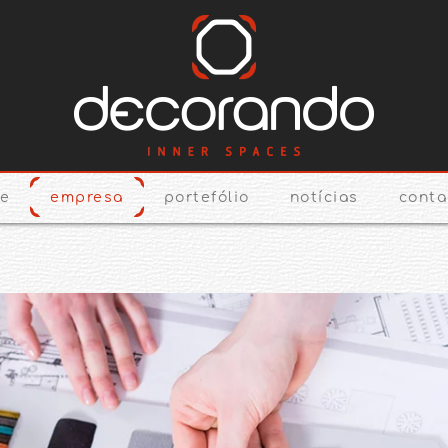
e
empresa
portefólio
notícias
conta