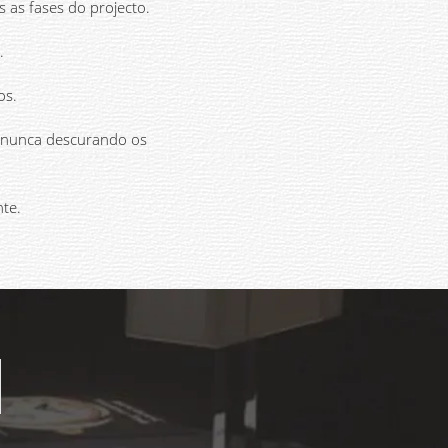
 as fases do projecto.
.
os.
e nunca descurando os
nte.