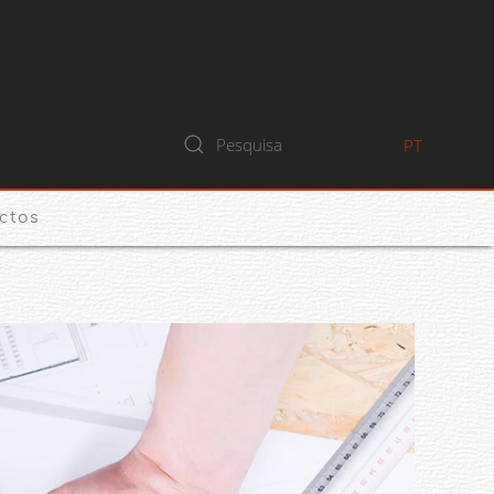
PT
ctos