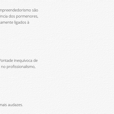
e empreendedorismo são
ência dos pormenores,
camente ligados à
Vontade inequívoca de
 no profissionalismo,
 mais audazes.